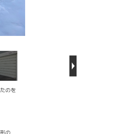
たのを
形の