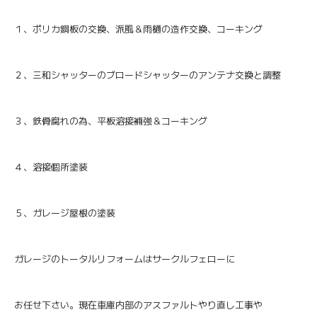
１、ポリカ鋼板の交換、派風＆雨樋の造作交換、コーキング
２、三和シャッターのブロードシャッターのアンテナ交換と調整
３、鉄骨腐れの為、平板溶接補強＆コーキング
４、溶接個所塗装
５、ガレージ屋根の塗装
ガレージのトータルリフォームはサークルフェローに
お任せ下さい。現在車庫内部のアスファルトやり直し工事や