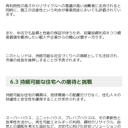
再利用性の高さからリサイクルへの意識が高い消費者に支持される
と
同時に、
施工の迅速性という利点が事業用途においても評価されてい
ます。
また、中古でも品質と性能の保証が伴うため、
初期投資を抑えつつ資
産価値を維持したい個人や企業からの関心は
増す一方です。
このトレンドは、
持続可能な社会づくりへの貢献としても注目され、
市場の成長を後押しすることが予済されます。
6.3 持続可能な住宅への期待と挑戦
持続可能な住宅の構築は、地球環境への配慮だけでなく、
住む人々の
快適性と安全性を確保することが求められます。
スーパーハウス、ユニットハウス、プレハブハウスは、
その柔軟性と
効率性を活かし、再生可能エネルギーの利用、
資材のリサイクル、自
然との調和を考えた設計など、
次世代に向けた住宅ソリューションの