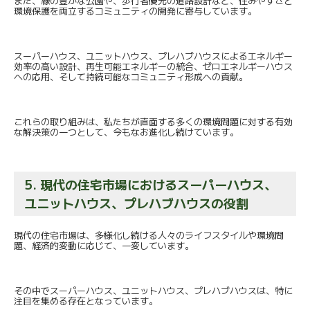
また、緑の豊かな公園や、歩行者優先の道路設計など、
住みやすさと
環境保護を両立するコミュニティの開発に寄与してい
ます。
スーパーハウス、ユニットハウス、
プレハブハウスによるエネルギー
効率の高い設計、
再生可能エネルギーの統合、ゼロエネルギーハウス
への応用、
そして持続可能なコミュニティ形成への貢献。
これらの取り組みは、
私たちが直面する多くの環境問題に対する有効
な解決策の一つとし
て、今もなお進化し続けています。
5. 現代の住宅市場におけるスーパーハウス、
ユニットハウス、
プレハブハウスの役割
現代の住宅市場は、
多様化し続ける人々のライフスタイルや環境問
題、
経済的変動に応じて、一変しています。
その中でスーパーハウス、ユニットハウス、プレハブハウスは、
特に
注目を集める存在となっています。