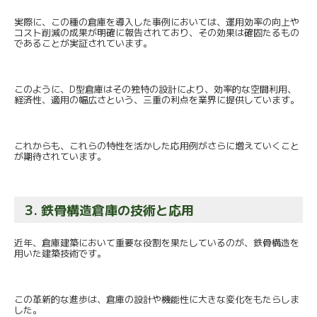
実際に、この種の倉庫を導入した事例においては、
運用効率の向上や
コスト削減の成果が明確に報告されており、
その効果は確固たるもの
であることが実証されています。
このように、D型倉庫はその独特の設計により、
効率的な空間利用、
経済性、適用の幅広さという、
三重の利点を業界に提供しています。
これからも、
これらの特性を活かした応用例がさらに増えていくこと
が期待され
ています。
3. 鉄骨構造倉庫の技術と応用
近年、倉庫建築において重要な役割を果たしているのが、
鉄骨構造を
用いた建築技術です。
この革新的な進歩は、
倉庫の設計や機能性に大きな変化をもたらしま
した。