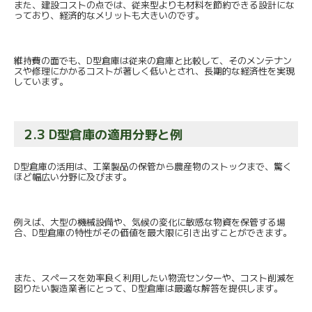
また、建設コストの点では、
従来型よりも材料を節約できる設計にな
っており、
経済的なメリットも大きいのです。
維持費の面でも、D型倉庫は従来の倉庫と比較して、
そのメンテナン
スや修理にかかるコストが著しく低いとされ、
長期的な経済性を実現
しています。
2.3 D型倉庫の適用分野と例
D型倉庫の活用は、工業製品の保管から農産物のストックまで、
驚く
ほど幅広い分野に及びます。
例えば、大型の機械設備や、
気候の変化に敏感な物資を保管する場
合、
D型倉庫の特性がその価値を最大限に引き出すことができます。
また、スペースを効率良く利用したい物流センターや、
コスト削減を
図りたい製造業者にとって、
D型倉庫は最適な解答を提供します。