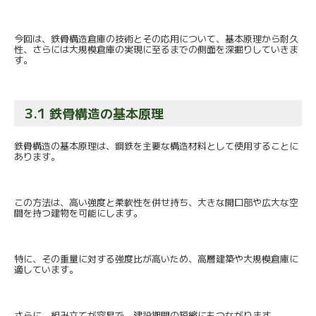
今回は、鉄骨構造倉庫の技術とその応用について、
基本原理から耐久
性、
さらには大規模倉庫の実現に至るまでの側面を深掘りしていきま
す
。
3.1 鉄骨構造の基本原理
鉄骨構造の基本原理は、
鋼鉄を主要な構造材料として使用することに
あります。
この方法は、高い強度と柔軟性を併せ持ち、
大きな開口部や広大な空
間を持つ建物を可能にします。
特に、その重量に対する強度比が高いため、
高層建築や大規模倉庫に
適しています。
さらに、組み立てが容易で、建設期間の短縮にもつながります。