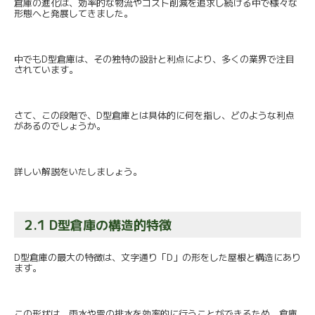
倉庫の進化は、
効率的な物流やコスト削減を追求し続ける中で様々な
形態へと発展
してきました。
中でもD型倉庫は、その独特の設計と利点により、
多くの業界で注目
されています。
さて、この段階で、D型倉庫とは具体的に何を指し、
どのような利点
があるのでしょうか。
詳しい解説をいたしましょう。
2.1 D型倉庫の構造的特徴
D型倉庫の最大の特徴は、文字通り「D」
の形をした屋根と構造にあり
ます。
この形状は、雨水や雪の排水を効率的に行うことができるため、
倉庫