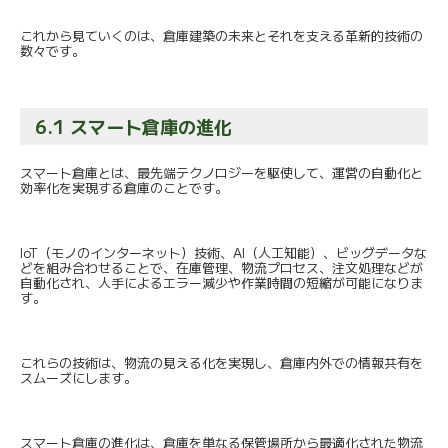
これから見ていくのは、
倉庫建築の未来とそれを支える革新的技術の
数々です。
6.1 スマート倉庫の進化
スマート倉庫とは、最先端テクノロジーを駆使して、
運営の自動化と
効率化を実現する倉庫のことです。
IoT（モノのインターネット）技術、AI（人工知能）、
ビッグデータな
どを組み合わせることで、在庫管理、
物流プロセス、注文処理などが
自動化され、
人手によるエラー減少や作業時間の短縮が可能になりま
す。
これらの技術は、物流の見える化を実現し、
倉庫内外での情報共有を
スムーズにします。
スマート倉庫の進化は、
倉庫を単なる保管場所から最適化された物流