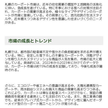
札幌のカーポート市場は、近年の住宅需要の増加や土地開発の活発化
に伴い、急成長を遂げている。特に冬季における雪への対策が注目さ
れ、カーポートの需要が高まる中、様々なタイプやデザインのカーポ
ートが市場に登場している。その背景として、地元住民の生活スタイ
ルや、近年増えつつあるデザイン性を意識した住まいづくりのニーズ
がある。
市場の成長とトレンド
札幌では、都市部の駐車場不足や雪かきの負担軽減を求める声が増え
ている。特に、安定した雪下ろしの不要なカーポートや、洋風デザイ
ンを取り入れたスタイリッシュな商品が人気を集め、市場の拡大に寄
与している。具体的には、2022年から2023年にかけてのデータで
は、カーポート市場は約15%の成長を記録しており、今後も成長が期
待される。
さらに、エコロジーや省エネへの意識が高まる中、太陽光連携型カー
ポートや、雨水回収システムを備えた商品の需要も高まりつつある。
これにより、カーポートは単なる駐車スペースだけでなく、家庭の環
境負荷を軽減する道具としても注目されている。また、施工業者の間
でも、従来のプレハブ式カーポートから、デザイン性に富んだオーダ
ーメイド型のカーポート施工へとシフトが見られる。