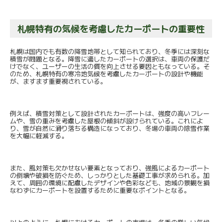
札幌特有の気候を考慮したカーポートの重要性
札幌は国内でも有数の降雪地帯として知られており、冬季には深刻な
積雪が問題となる。降雪に適したカーポートの選択は、車両の保護だ
けでなく、ユーザーの生活の質を向上させる要因ともなっている。そ
のため、札幌特有の寒冷地気候を考慮したカーポートの設計や機能
が、ますます重要視されている。
例えば、積雪対策として設計されたカーポートは、強度の高いフレー
ムや、雪の重みを考慮した屋根の傾斜が設けられている。これによ
り、雪が自然に滑り落ちる構造になっており、冬場の車両の除雪作業
を大幅に軽減する。
また、風対策も欠かせない要素となっており、強風によるカーポート
の倒壊や破損を防ぐため、しっかりとした基礎工事が求められる。加
えて、周囲の環境に配慮したデザインや色彩なども、地域の景観を損
なわずにカーポートを設置するために重要なポイントとなる。