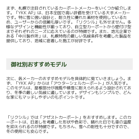
まず、札幌で注目されているカーポートメーカーをいくつか紹介しま
す。「YKK AP」は、日本全国で高い評価を受けている大手メーカー
です。特に雪に強い設計と、耐久性に優れた素材を使用しているた
め、ユーザーからの信頼も厚いです。「リクシル」も外せません。多
様なデザインと機能性が揃っており、自立型カーポートから壁付け型
までそれぞれのニーズに応えているのが特徴です。また、地元企業で
ある「中川製作所」は、札幌特有の厳しい気候条件を考慮した製品を
提供しており、地域に密着した施工が好評です。
御社別おすすめモデル
次に、各メーカーのおすすめモデルを具体的に見ていきましょう。ま
ず、「YKK AP」からは「アウターシェルカーポート」が人気です。
このモデルは、屋根部分が強風や積雪に耐えられるよう設計されてお
り、冬季の厳しい気候に適しています。デザインもシンプルで、どん
な家にもマッチしやすいのもポイントです。
「リクシル」では「アゼストカーポート」をおすすめします。このカ
ーポートは、日差しを考慮した形状や色彩で、晴れた日でも車の温度
を抑えられるのが特徴です。もちろん、雪への耐性も十分ですので、
冬の使用にも安心です。