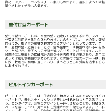
資材にはアルミニウムやスチール製のものが多く、選択によっては軽
量化されたモデルも人気です。
壁付け型カーポート
壁付け型カーポートは、家屋の壁に固定して設置するため、スペース
を有効に利用できる利点があります。このタイプは、一方の側に壁が
あるため、風や雪の影響を軽減できるデザインとなっています。ま
た、屋根が壁に近接することで、雪が屋根から直接垂れ落ちるのを防
ぐことができ、雪下ろしの手間を減少させることができます。なお、
設置時には壁面との接触部分の耐久性を考慮する必要があり、場合に
よっては適切な補強が求められます。この壁付け型カーポートは、特
に狭い敷地での利用に適しており、すっきりとした外観を追求する方
におすすめです。
ビルトインカーポート
ビルトインカーポートは、住宅自体に組み込まれる形で設計されるカ
ーポートで、最もスタイリッシュで美しい外観を持つと言えるでしょ
う。このタイプは、建物のデザインと一体化させることで、無駄なス
ペースを減らしつつ、見た目にも洗練された印象を与えます。ビルト
インカーポートは、特に設計時に考慮する必要があり、近隣環境や土