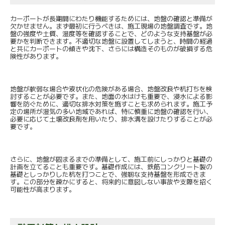
カーポートが長期間にわたり機能するためには、地盤の確認と準備が
欠かせません。まず最初に行うべきは、施工現場の地盤調査です。地
盤の強度や土質、湿度等を確認することで、どのような支持基盤が必
要かを判断できます。不適切な地盤に設置してしまうと、時間の経過
と共にカーポートの傾きや沈下、さらには構造そのものが破損する危
険性があります。
地盤が軟弱な場合や液状化の危険がある場合、地盤改良や杭打ちを検
討することが必要です。また、地面の水はけも重要で、浸水による影
響を防ぐために、適切な排水対策を施すことも求められます。施工予
定の場所が湿気の多い地域であれば、特に慎重に地盤の確認を行い、
必要に応じて土壌改良剤を用いたり、排水溝を設けたりすることが必
要です。
さらに、地盤が固まるまでの準備として、施工前にしっかりと基礎の
計画を立てることも重要です。基礎作成には、鉄筋コンクリート製の
基礎としっかりした杭を打つことで、強靭な支持基盤を形成できま
す。この部分を疎かにすると、将来的に意図しない事故や支障を招く
可能性が高まります。