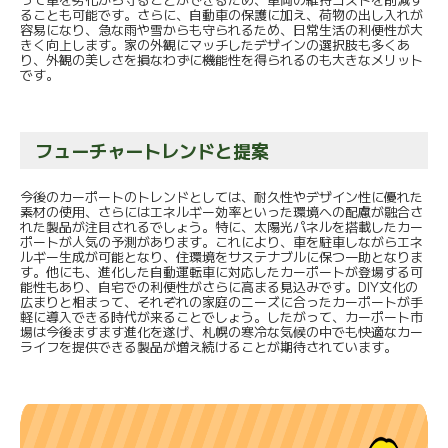
ることも可能です。さらに、自動車の保護に加え、荷物の出し入れが
容易になり、急な雨や雪からも守られるため、日常生活の利便性が大
きく向上します。家の外観にマッチしたデザインの選択肢も多くあ
り、外観の美しさを損なわずに機能性を得られるのも大きなメリット
です。
フューチャートレンドと提案
今後のカーポートのトレンドとしては、耐久性やデザイン性に優れた
素材の使用、さらにはエネルギー効率といった環境への配慮が融合さ
れた製品が注目されるでしょう。特に、太陽光パネルを搭載したカー
ポートが人気の予測があります。これにより、車を駐車しながらエネ
ルギー生成が可能となり、住環境をサステナブルに保つ一助となりま
す。他にも、進化した自動運転車に対応したカーポートが登場する可
能性もあり、自宅での利便性がさらに高まる見込みです。DIY文化の
広まりと相まって、それぞれの家庭のニーズに合ったカーポートが手
軽に導入できる時代が来ることでしょう。したがって、カーポート市
場は今後ますます進化を遂げ、札幌の寒冷な気候の中でも快適なカー
ライフを提供できる製品が増え続けることが期待されています。