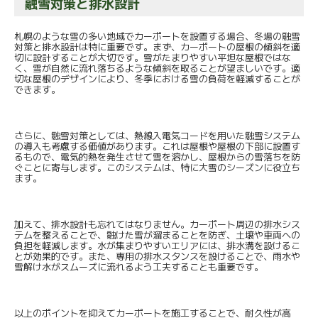
融雪対策と排水設計
札幌のような雪の多い地域でカーポートを設置する場合、冬場の融雪
対策と排水設計は特に重要です。まず、カーポートの屋根の傾斜を適
切に設計することが大切です。雪がたまりやすい平坦な屋根ではな
く、雪が自然に流れ落ちるような傾斜を取ることが望ましいです。適
切な屋根のデザインにより、冬季における雪の負荷を軽減することが
できます。
さらに、融雪対策としては、熱線入電気コードを用いた融雪システム
の導入も考慮する価値があります。これは屋根や屋根の下部に設置す
るもので、電気的熱を発生させて雪を溶かし、屋根からの雪落ちを防
ぐことに寄与します。このシステムは、特に大雪のシーズンに役立ち
ます。
加えて、排水設計も忘れてはなりません。カーポート周辺の排水シス
テムを整えることで、融けた雪が溜まることを防ぎ、土壌や車両への
負担を軽減します。水が集まりやすいエリアには、排水溝を設けるこ
とが効果的です。また、専用の排水スタンスを設けることで、雨水や
雪解け水がスムーズに流れるよう工夫することも重要です。
以上のポイントを抑えてカーポートを施工することで、耐久性が高