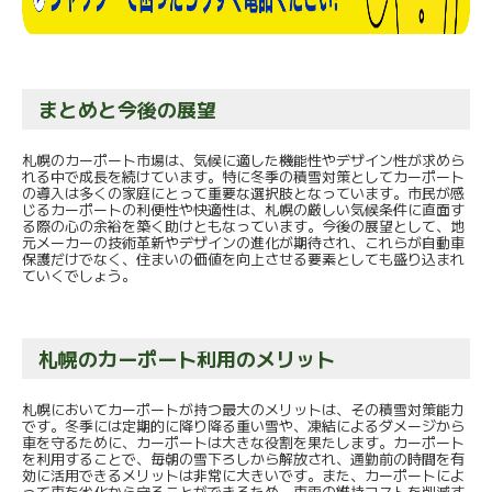
まとめと今後の展望
札幌のカーポート市場は、気候に適した機能性やデザイン性が求めら
れる中で成長を続けています。特に冬季の積雪対策としてカーポート
の導入は多くの家庭にとって重要な選択肢となっています。市民が感
じるカーポートの利便性や快適性は、札幌の厳しい気候条件に直面す
る際の心の余裕を築く助けともなっています。今後の展望として、地
元メーカーの技術革新やデザインの進化が期待され、これらが自動車
保護だけでなく、住まいの価値を向上させる要素としても盛り込まれ
ていくでしょう。
札幌のカーポート利用のメリット
札幌においてカーポートが持つ最大のメリットは、その積雪対策能力
です。冬季には定期的に降り降る重い雪や、凍結によるダメージから
車を守るために、カーポートは大きな役割を果たします。カーポート
を利用することで、毎朝の雪下ろしから解放され、通勤前の時間を有
効に活用できるメリットは非常に大きいです。また、カーポートによ
って車を劣化から守ることができるため、車両の維持コストを削減す