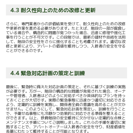
4.3 耐久性向上のための改修と更新
さらに、専門業者からの評価結果を受けて、耐久性向上のための改修
や更新作業を進める必要があります。たとえば、階段の一部が腐食し
ている場合や、構造的に問題が見つかった場合、迅速に修理や強化工
事を行うことが不可欠です。この段階では、最新の建材や技術を活用
して、階段の安全性をさらに強化することも考慮されます。適切な改
修と更新により、アパートの価値を維持しつつ、入居者の安全を守る
ことができるのです。
4.4 緊急対応計画の策定と訓練
最後に、緊急時に備えた対応計画の策定と、それに基づく訓練の実施
が必要です。万が一、階段の構造的な問題が発見された場合、オーナ
ーや管理者、入居者はどのように対処すべきか具体的なプランを持っ
ておくことが大切です。実際の緊急事態に迅速かつ適切に対応できる
よう、定期的に訓練を実施し、関係者全員の意識を高めることが欠か
せません。このようにして、緊急対応計画を策定し、訓練を行うこと
で、予期せぬ事態にも冷静かつ効果的に対応できる準備を整えること
ができます。以上、鉄骨階段の安全維持に欠かせない定期的な点検と
メンテナンス手順についてご説明しました。これらの手順を適切に実
施することで、アパートオーナーは入居者の安全を守り、財産価値を
長期にわたって維持することが可能となります。