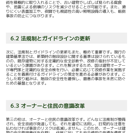
術を積極的に取り入れることで、古い建物でしばしば見られる腐食
や、地震による倒壊のリスクを減少させることが可能です。また、滑
りにくい表面加工や、夜間でも視認性の高い照明設備の導入も、転倒
事故の防止につながります。
6.2 法規制とガイドラインの更新
次に、法規制とガイドラインの更新もまた、極めて重要です。現行の
建築基準法では、新築時の階段設計に関する基準は設けられているも
のの、既存建物に対する定期的な安全診断や、改修の指針が不足して
いるという課題があります。これを解決するため、国は建物オーナー
が専門家と定期的な安全点検を行い、必要に応じて改修作業を実施す
ることを義務付けるガイドラインの策定を進める必要があります。こ
うした取り組みは、階段の安全性を確保し、最悪の事故を未然に防ぐ
ための基盤となります。
6.3 オーナーと住民の意識改革
第三の柱は、オーナーと住民の意識改革です。どんなに法規制が整備
され、安全技術が発達しても、それを適切に活用し、日常的な注意を
払わなければ事故のリスクは低減しません。このため、オーナーは建
物の安全管理責任を自覚し、住民に対しても安全使用の指導を徹底す