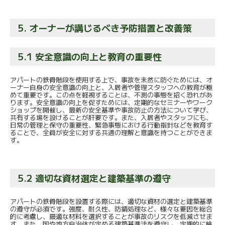
5. オーナーが講じるべき予防措置と改善策
5.1 安全意識の向上と教育の重要性
アパートの鉄骨階段を使用する上で、事故を未然に防ぐためには、オ
ーナー自身の安全意識の向上と、入居者や管理スタッフへの教育が極
めて重要です。この点を軽視することは、不測の事態を招く恐れがあ
ります。安全意識の向上を促すためには、定期的なセミナーやワーク
ショップを開催し、最新の安全基準や事故防止の方法について学び、
共有する場を設けることが肝要です。また、入居者やスタッフにも、
日常の管理と保守の重要性、緊急事態における行動指針などを教育す
ることで、全員が安全に対する共通の理解と意識を持つことができま
す。
5.2 適切な資材選定と建築基準の遵守
アパートの鉄骨階段を設置する際には、適切な資材の選定と建築基準
の遵守が必須です。強度、耐久性、防錆処理など、様々な要因を総合
的に考慮し、最適な材料を選択することが事故のリスクを低減させま
す。また、国や地方自治体が定める建築基準法を遵守し、定期的に検