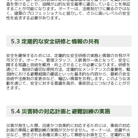
査を受けることで、設備が公的な安全基準に適合していることを保証
することが可能になります。オーナーは、法規制だけに頼るのではな
く、建築のプロフェッショナルと協力して、さらに高いレベルの安全
性を追求する必要があります。
5.3 定期的な安全研修と情報の共有
安全を確保するためには、定期的な安全研修の実施と情報の共有が不
可欠です。オーナー、管理スタッフ、入居者が一体となって、安全に
関する知識と技術を維持・向上させることが必要になります。研修を
通じて、階段の適切な使用方法、定期的なメンテナンスの重要性、緊
急時における避難経路の確認といった基本的な内容から、最新の安全
技術や法規制の変更点など、幅広い情報を共有します。このような活
動を通じて、安全に対する意識を高め、事故防止につなげることがで
きます。
5.4 災害時の対応計画と避難訓練の実施
災害が発生した際、迅速かつ効果的に対応するためには、事前の対応
計画の準備と避難訓練の実施が欠かせません。オーナーは、地震や火
災など、想定される各種災害に対して綿密な計画を立て、定期的に見