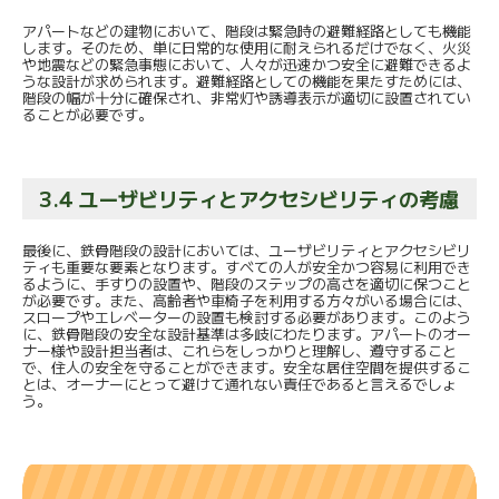
アパートなどの建物において、階段は緊急時の避難経路としても機能
します。そのため、単に日常的な使用に耐えられるだけでなく、火災
や地震などの緊急事態において、人々が迅速かつ安全に避難できるよ
うな設計が求められます。避難経路としての機能を果たすためには、
階段の幅が十分に確保され、非常灯や誘導表示が適切に設置されてい
ることが必要です。
3.4 ユーザビリティとアクセシビリティの考慮
最後に、鉄骨階段の設計においては、ユーザビリティとアクセシビリ
ティも重要な要素となります。すべての人が安全かつ容易に利用でき
るように、手すりの設置や、階段のステップの高さを適切に保つこと
が必要です。また、高齢者や車椅子を利用する方々がいる場合には、
スロープやエレベーターの設置も検討する必要があります。このよう
に、鉄骨階段の安全な設計基準は多岐にわたります。アパートのオー
ナー様や設計担当者は、これらをしっかりと理解し、遵守すること
で、住人の安全を守ることができます。安全な居住空間を提供するこ
とは、オーナーにとって避けて通れない責任であると言えるでしょ
う。