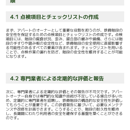
順
4.1 点検項目とチェックリストの作成
まず、アパートのオーナーとして重要な役割を担うのが、鉄骨階段の
安全性を保証するための点検項目とチェックリストの作成です。点検
項目には、階段の腐食状況、歪み、接合部の緩みや損傷、さらには階
段の手すりや踏み板の安定性など、鉄骨階段の安全使用に直接影響す
る可能性のあるすべての要素が含まれます。チェックリストを用いる
ことで、点検作業の漏れを防ぎ、階段の安全性を維持することが可能
になります。
4.2 専門業者による定期的な評価と報告
次に、専門業者による定期的な評価とその報告が不可欠です。アパー
トオーナー自身では専門的な知識や技術が不足している場合が多いた
め、定期的に専門業者を招聘し、鉄骨階段の構造的な安全性を評価し
てもらうことが重要です。この評価報告に基づいて、必要なメンテナ
ンスや改修を計画できます。こうすることで、階段の耐久性を維持
し、長期間にわたり利用者の安全を確保する基盤を築くことができる
のです。