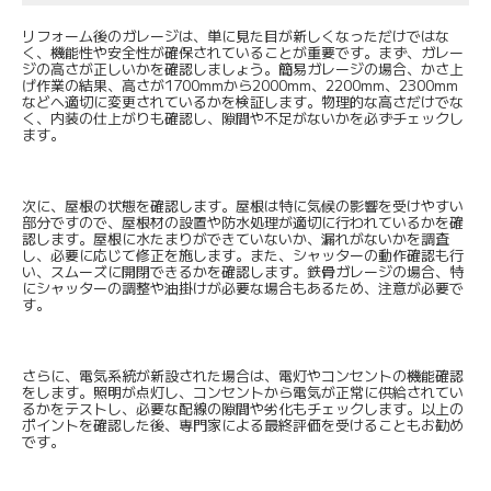
リフォーム後のガレージは、単に見た目が新しくなっただけではな
く、機能性や安全性が確保されていることが重要です。まず、ガレー
ジの高さが正しいかを確認しましょう。簡易ガレージの場合、かさ上
げ作業の結果、高さが1700mmから2000mm、2200mm、2300mm
などへ適切に変更されているかを検証します。物理的な高さだけでな
く、内装の仕上がりも確認し、隙間や不足がないかを必ずチェックし
ます。
次に、屋根の状態を確認します。屋根は特に気候の影響を受けやすい
部分ですので、屋根材の設置や防水処理が適切に行われているかを確
認します。屋根に水たまりができていないか、漏れがないかを調査
し、必要に応じて修正を施します。また、シャッターの動作確認も行
い、スムーズに開閉できるかを確認します。鉄骨ガレージの場合、特
にシャッターの調整や油掛けが必要な場合もあるため、注意が必要で
す。
さらに、電気系統が新設された場合は、電灯やコンセントの機能確認
をします。照明が点灯し、コンセントから電気が正常に供給されてい
るかをテストし、必要な配線の隙間や劣化もチェックします。以上の
ポイントを確認した後、専門家による最終評価を受けることもお勧め
です。