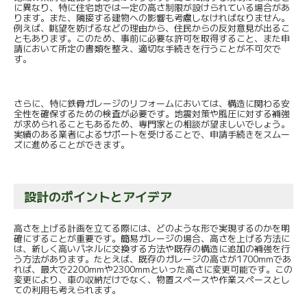
に異なり、特に住宅地では一定の高さ制限が設けられている場合があ
ります。また、隣接する建物への影響も考慮しなければなりません。
例えば、眺望を妨げるなどの理由から、住民からの反対意見が出るこ
ともあります。このため、事前に必要な許可を取得すること、また申
請において所定の書類を整え、適切な手続きを行うことが不可欠で
す。
さらに、特に鉄骨ガレージのリフォームにおいては、構造に関わる安
全性を確保するための検査が必要です。地震対策や風圧に対する補強
が求められることもあるため、専門家との相談が望ましいでしょう。
実績のある業者によるサポートを受けることで、申請手続きをスムー
ズに進めることができます。
設計のポイントとアイデア
高さを上げる計画を立てる際には、どのような形で実現するのかを明
確にすることが重要です。簡易ガレージの場合、高さを上げる方法に
は、新しく高いパネルに交換する方法や既存の構造に追加の補強を行
う方法があります。たとえば、既存のガレージの高さが1700mmであ
れば、最大で2200mmや2300mmといった高さに変更可能です。この
変更により、車の収納だけでなく、物置スペースや作業スペースとし
ての利用も考えられます。