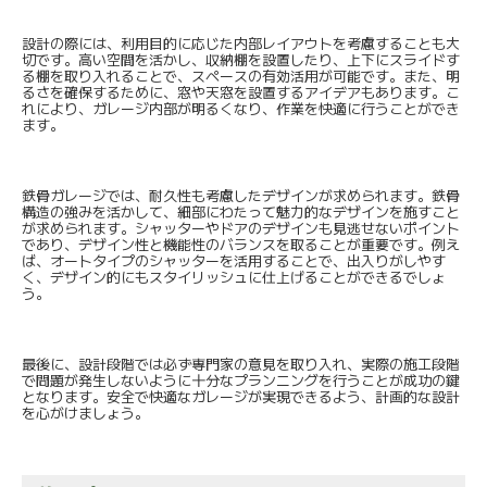
設計の際には、利用目的に応じた内部レイアウトを考慮することも大
切です。高い空間を活かし、収納棚を設置したり、上下にスライドす
る棚を取り入れることで、スペースの有効活用が可能です。また、明
るさを確保するために、窓や天窓を設置するアイデアもあります。こ
れにより、ガレージ内部が明るくなり、作業を快適に行うことができ
ます。
鉄骨ガレージでは、耐久性も考慮したデザインが求められます。鉄骨
構造の強みを活かして、細部にわたって魅力的なデザインを施すこと
が求められます。シャッターやドアのデザインも見逃せないポイント
であり、デザイン性と機能性のバランスを取ることが重要です。例え
ば、オートタイプのシャッターを活用することで、出入りがしやす
く、デザイン的にもスタイリッシュに仕上げることができるでしょ
う。
最後に、設計段階では必ず専門家の意見を取り入れ、実際の施工段階
で問題が発生しないように十分なプランニングを行うことが成功の鍵
となります。安全で快適なガレージが実現できるよう、計画的な設計
を心がけましょう。