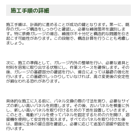
施工手順の詳細
施工手順は、計画的に進めることが成功の鍵となります。第一に、既
存のガレージ構造をしっかりと確認し、必要な補強箇所を識別しま
す。特に鉄骨ガレージの場合、補強が不十分だと構造的な問題を引き
起こす可能性があります。この段階で、構造計算を行うことも考慮し
ましょう。
次に、施工の準備として、ガレージ内外の整頓を行い、必要な道具と
材料を容易に取り出せる状態にし、作業スペースを確保します。その
後、ガレージの基礎部分の確認を行い、場合によっては基礎の強化を
行います。この基礎がしっかりしていなければ、高さ変更後の安定性
が損なわれる恐れがあります。
具体的な施工に入る前に、パネル交換の際の寸法を測り、必要なサイ
ズの新しい高いパネルを用意します。その後、古いパネルを慎重に外
し、新しい高いパネルを取り付けるための下地を設置していきます。
このとき、電動ドリルを使ってパネルを固定するための穴を開け、溶
接機を使用して安定性を加えます。すべてのパネルを取り付けた後
は、最後に全体の接合部を確認し、必要に応じて追加の溶接や固定を
行います。