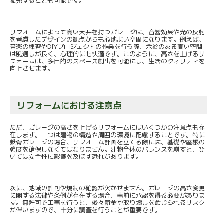
拡充することも可能です。
リフォームによって高い天井を持つガレージは、音響効果や光の反射
を考慮したデザインの観点からも心地よい空間になります。例えば、
音楽の練習やDIYプロジェクトの作業を行う際、余裕のある高い空間
は風通しが良く、心理的にも快適です。このように、高さを上げるリ
フォームは、多目的のスペース創出を可能にし、生活のクオリティを
向上させます。
リフォームにおける注意点
ただ、ガレージの高さを上げるリフォームにはいくつかの注意点も存
在します。一つは建物の構造や周囲の環境に配慮することです。特に
鉄骨ガレージの場合、リフォーム計画を立てる際には、基礎や屋根の
強度を確保しなくてはなりません。建物全体のバランスを崩すと、ひ
いては安全性に影響を及ぼす恐れがあります。
次に、地域の許可や規制の確認が欠かせません。ガレージの高さ変更
に関する法律や条例が存在する場合、事前に承認を得る必要がありま
す。無許可で工事を行うと、後々罰金や取り壊しを命じられるリスク
が伴いますので、十分に調査を行うことが重要です。