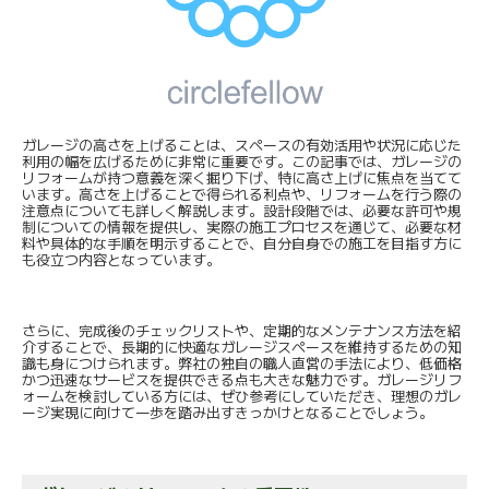
ガレージの高さを上げることは、スペースの有効活用や状況に応じた
利用の幅を広げるために非常に重要です。この記事では、ガレージの
リフォームが持つ意義を深く掘り下げ、特に高さ上げに焦点を当てて
います。高さを上げることで得られる利点や、リフォームを行う際の
注意点についても詳しく解説します。設計段階では、必要な許可や規
制についての情報を提供し、実際の施工プロセスを通じて、必要な材
料や具体的な手順を明示することで、自分自身での施工を目指す方に
も役立つ内容となっています。
さらに、完成後のチェックリストや、定期的なメンテナンス方法を紹
介することで、長期的に快適なガレージスペースを維持するための知
識も身につけられます。弊社の独自の職人直営の手法により、低価格
かつ迅速なサービスを提供できる点も大きな魅力です。ガレージリフ
ォームを検討している方には、ぜひ参考にしていただき、理想のガレ
ージ実現に向けて一歩を踏み出すきっかけとなることでしょう。