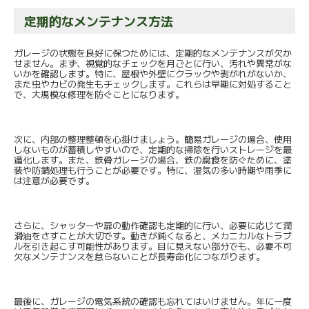
定期的なメンテナンス方法
ガレージの状態を良好に保つためには、定期的なメンテナンスが欠か
せません。まず、視覚的なチェックを月ごとに行い、汚れや異常がな
いかを確認します。特に、屋根や外壁にクラックや剥がれがないか、
また虫やカビの発生もチェックします。これらは早期に対処すること
で、大規模な修理を防ぐことになります。
次に、内部の整理整頓を心掛けましょう。簡易ガレージの場合、使用
しないものが蓄積しやすいので、定期的な掃除を行いストレージを最
適化します。また、鉄骨ガレージの場合、鉄の腐食を防ぐために、塗
装や防錆処理も行うことが必要です。特に、湿気の多い時期や雨季に
は注意が必要です。
さらに、シャッターや扉の動作確認も定期的に行い、必要に応じて潤
滑油をさすことが大切です。動きが鈍くなると、メカニカルなトラブ
ルを引き起こす可能性があります。目に見えない部分でも、必要不可
欠なメンテナンスを怠らないことが長寿命化につながります。
最後に、ガレージの電気系統の確認も忘れてはいけません。年に一度