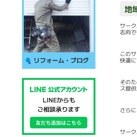
地
サーク
志向で
このサ
リフォーム・ブログ
快適に
そのた
ス提供
LINEからも
ご相談承ります
さらに
サーク