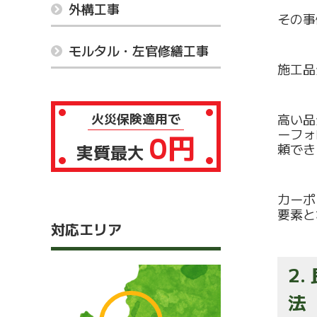
外構工事
その事
モルタル・左官修繕工事
施工品
火災保険適用で
高い品
ーフォ
0円
実質最大
頼でき
カーポ
要素と
対応エリア
2
法