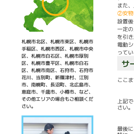
また、
②安物
設置後
一定の
を引き
札幌市北区、札幌市東区、札幌市
電動シ
手稲区、札幌市西区、札幌市中央
ってい
区、札幌市白石区、札幌市厚別
サ
区、札幌市豊平区、札幌市白石
区、札幌市南区、石狩市、石狩市
花川、当別町、新篠津村、江別
ここま
市、南幌町、長沼町、北広島市、
恵庭市、千歳市、小樽市、など、
その他エリアの場合もご相談くだ
上記で
さい。
さい。
最後に