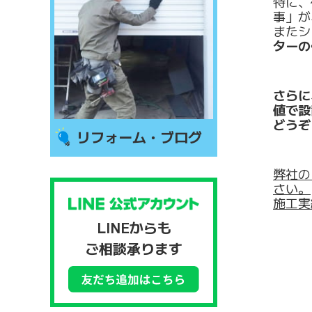
特に、
事」が
またシ
ターの
さらに
値で設
どうぞ
リフォーム・ブログ
弊社の
さい。
施工実
LINEからも
ご相談承ります