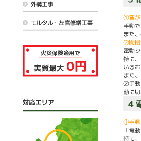
外構工事
①音が
モルタル・左官修繕工事
手動で
また、
②開閉
電動シ
火災保険適用で
特に、
0円
実質最大
いるお
また、
②手動
動に切
対応エリア
4
①手動
「電動
特に、