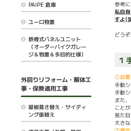
参考に
PAIPE 倉庫
私自身
すよ(笑
ユーロ物置
どうぞ
鉄骨式パネルユニット
（オーダーバイクガレー
ジ＆物置＆多目的仕様）
1
①設置
外回りリフォーム・解体工
手動シ
事・保険適用工事
手動シ
また、
屋根葺き替え・サイディ
ことが
ング張替え
見た目
大きな
②電気