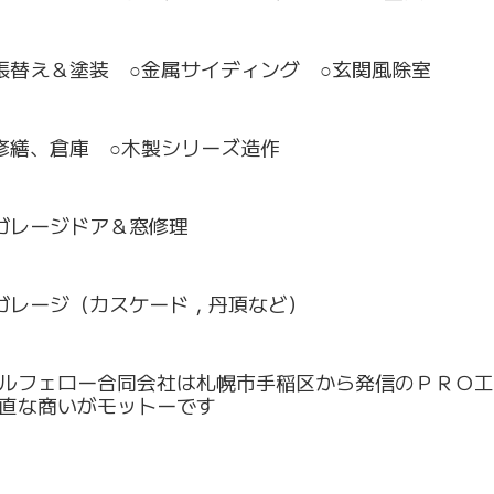
張替え＆塗装 ○金属サイディング ○玄関風除室
修繕、倉庫 ○木製シリーズ造作
ガレージドア＆窓修理
ガレージ（カスケード，丹頂など）
ルフェロー合同会社は札幌市手稲区から発信のＰＲＯ工
直な商
いがモットーです